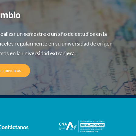
ambio
ealizar un semestre o un año de estudios en la
nceles regularmente en su universidad de origen
mos en la universidad extranjera.
s convenios