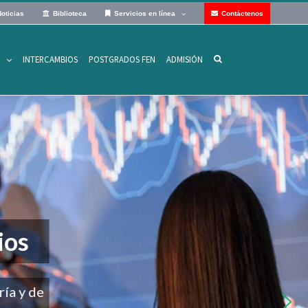
oticias
Biblioteca
Servicios en línea
Contáctenos
INTERCAMBIOS
POSTGRADOS FEN
ADMISIÓN
N
ios
ría y de