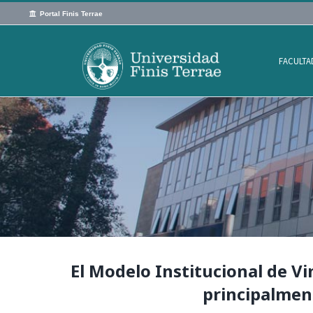
Saltar
Portal Finis Terrae
al
contenido
FACULTA
El Modelo Institucional de V
principalment