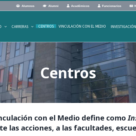
Alumnos
Alumni
Académicos
Funcionarios
N
CENTROS
VINCULACIÓN CON EL MEDIO
D
CARRERAS
INVESTIGACIÓ
Centros
inculación con el Medio define como
In
e las acciones, a las facultades, escue