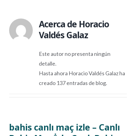
Acerca de
Horacio
Valdés Galaz
Este autor no presenta ningún
detalle.
Hasta ahora Horacio Valdés Galaz ha
creado 137 entradas de blog.
bahis canlı maç izle – Canlı