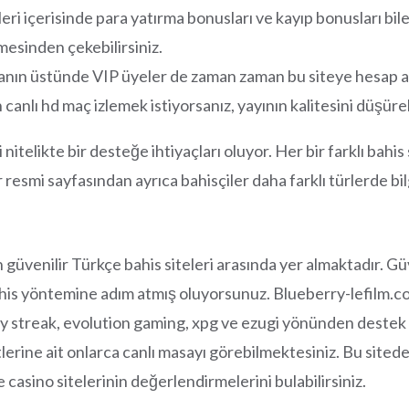
ri içerisinde para yatırma bonusları ve kayıp bonusları bile
esinden çekebilirsiniz.
manın üstünde VIP üyeler de zaman zaman bu siteye hesap aç
anlı hd maç izlemek istiyorsanız, yayının kalitesini düşürebi
nitelikte bir desteğe ihtiyaçları oluyor. Her bir farklı bah
resmi sayfasından ayrıca bahisçiler daha farklı türlerde bilg
venilir Türkçe bahis siteleri arasında yer almaktadır. Güve
is yöntemine adım atmış oluyorsunuz. Blueberry-lefilm.com s
y streak, evolution gaming, xpg ve ezugi yönünden destek v
lerine ait onlarca canlı masayı görebilmektesiniz. Bu sitede
casino sitelerinin değerlendirmelerini bulabilirsiniz.