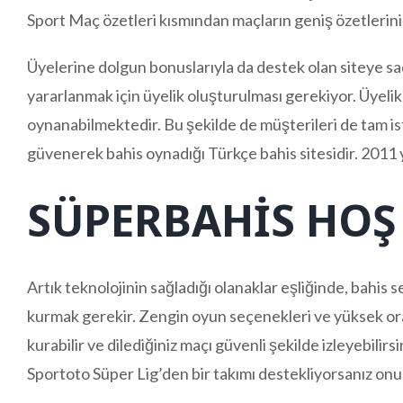
Sport Maç özetleri kısmından maçların geniş özetlerini i
Üyelerine dolgun bonuslarıyla da destek olan siteye sad
yararlanmak için üyelik oluşturulması gerekiyor. Üyelik o
oynanabilmektedir. Bu şekilde de müşterileri de tam is
güvenerek bahis oynadığı Türkçe bahis sitesidir. 2011 y
SÜPERBAHİS HOŞ
Artık teknolojinin sağladığı olanaklar eşliğinde, bahis 
kurmak gerekir. Zengin oyun seçenekleri ve yüksek ora
kurabilir ve dilediğiniz maçı güvenli şekilde izleyebilir
Sportoto Süper Lig’den bir takımı destekliyorsanız onu