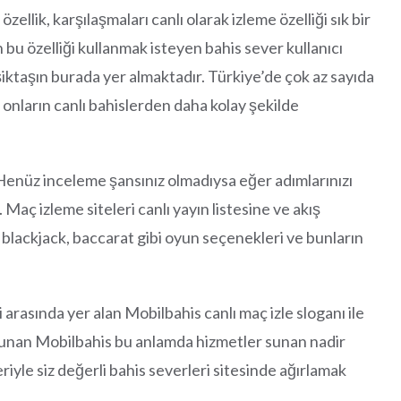
llik, karşılaşmaları canlı olarak izleme özelliği sık bir
 bu özelliği kullanmak isteyen bahis sever kullanıcı
eşiktaşın burada yer almaktadır. Türkiye’de çok az sayıda
 onların canlı bahislerden daha kolay şekilde
. Henüz inceleme şansınız olmadıysa eğer adımlarınızı
. Maç izleme siteleri canlı yayın listesine ve akış
t, blackjack, baccarat gibi oyun seçenekleri ve bunların
arasında yer alan Mobilbahis canlı maç izle sloganı ile
k sunan Mobilbahis bu anlamda hizmetler sunan nadir
iyle siz değerli bahis severleri sitesinde ağırlamak