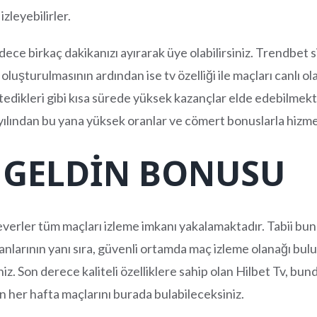
zleyebilirler.
ece birkaç dakikanızı ayırarak üye olabilirsiniz. Trendbet 
luşturulmasının ardından ise tv özelliği ile maçları canlı ol
tedikleri gibi kısa sürede yüksek kazançlar elde edebilmek
ılından bu yana yüksek oranlar ve cömert bonuslarla hizmet 
 GELDİN BONUSU
severler tüm maçları izleme imkanı yakalamaktadır. Tabii bunu
nlarının yanı sıra, güvenli ortamda maç izleme olanağı bu
siniz. Son derece kaliteli özelliklere sahip olan Hilbet Tv, 
n her hafta maçlarını burada bulabileceksiniz.