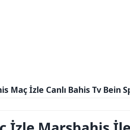
Sports Canlı İzle Ca
his Maç İzle Canlı Bahis Tv Bein S
ç İzle Marsbahis İl