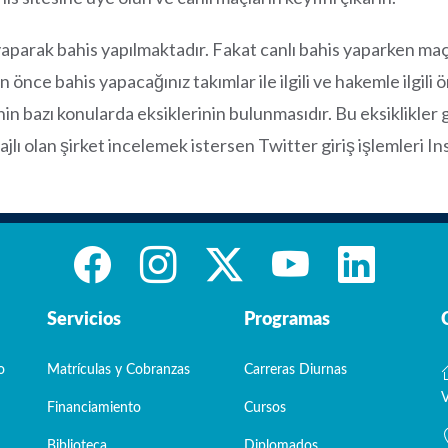
parak bahis yapılmaktadır. Fakat canlı bahis yaparken ma
 önce bahis yapacağınız takımlar ile ilgili ve hakemle ilgili
nin bazı konularda eksiklerinin bulunmasıdır. Bu eksiklikler
ajlı olan şirket incelemek istersen Twitter giriş işlemleri 