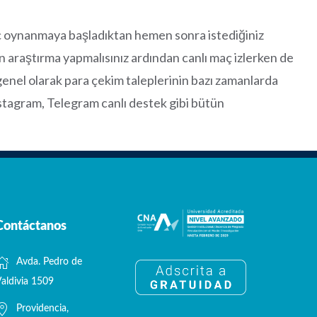
ç oynanmaya başladıktan hemen sonra istediğiniz
 ön araştırma yapmalısınız ardından canlı maç izlerken de
 genel olarak para çekim taleplerinin bazı zamanlarda
Instagram, Telegram canlı destek gibi bütün