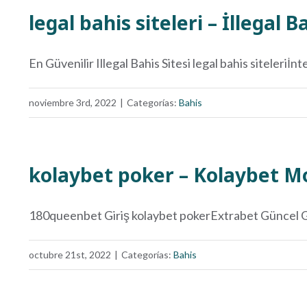
legal bahis siteleri – İllegal B
En Güvenilir Illegal Bahis Sitesi legal bahis siteleriİ
noviembre 3rd, 2022
|
Categorías:
Bahis
kolaybet poker – Kolaybet M
180queenbet Giriş kolaybet pokerExtrabet Güncel Gir
octubre 21st, 2022
|
Categorías:
Bahis