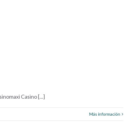
nomaxi Casino [...]
Más información