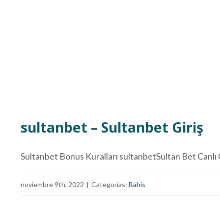
sultanbet – Sultanbet Giriş
Sultanbet Bonus Kuralları sultanbetSultan Bet Canlı
noviembre 9th, 2022
|
Categorías:
Bahis